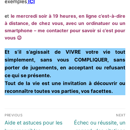
exemples
ICI
et
le mercredi soir à 19 heures, en ligne c’est-à-dire
à distance, de chez vous, avec un ordinatuer ou un
smartphone – me contacter pour savoir si c’est pour
vous 😉
Et s’il s’agissait de VIVRE votre vie tout
simplement, sans vous COMPLIQUER, sans
porter de jugements, en acceptant ou refusant
ce qui se présente.
Tout de la vie est une invitation à découvrir ou
reconnaître toutes vos parties, vos facettes.
Navigation
PREVIOUS
NEXT
de
Previous
Next
Aide et astuces pour les
Échec ou réussite, un
l’article
post:
post: