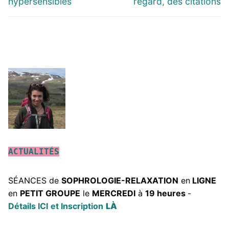
hypersensibles
regard, des citations
ACTUALITÉS
SÉANCES de
SOPHROLOGIE-RELAXATION
en
LIGNE
en
PETIT GROUPE
le
MERCREDI
à
19 heures
-
Détails ICI
et Inscription
LÀ