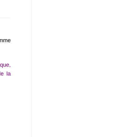
omme
 que,
de la