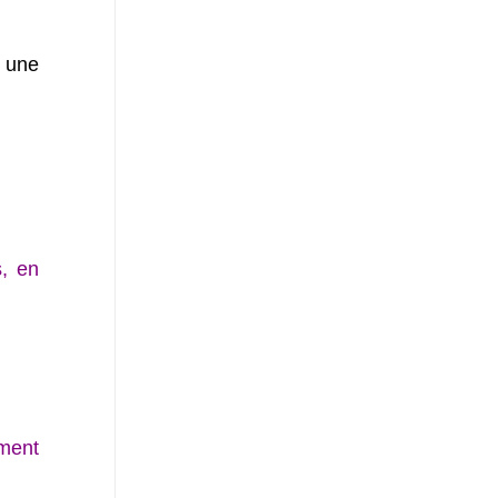
r une
s, en
ment