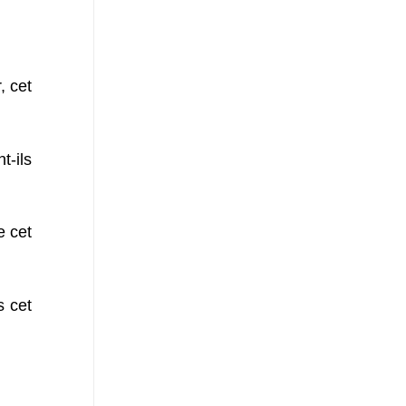
, cet
t-ils
e cet
s cet