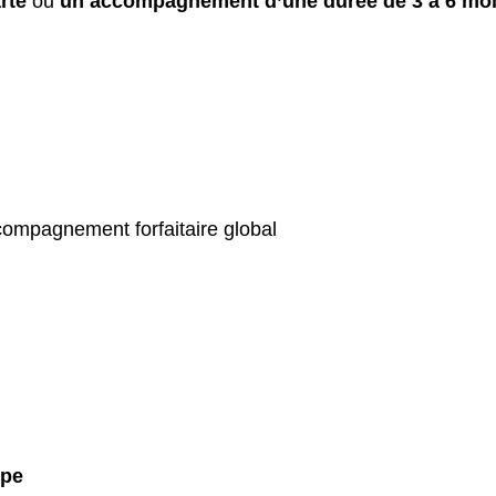
rte
ou
un accompagnement d’une durée de 3 à 6 mo
compagnement forfaitaire global
upe