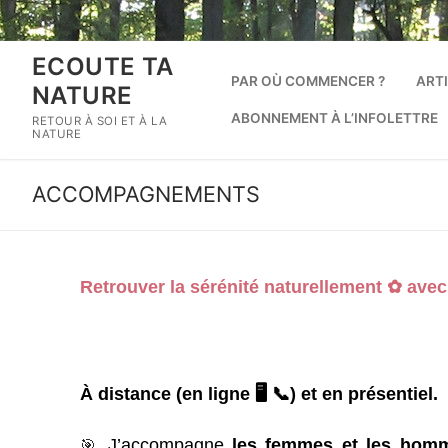
Aller
au
contenu
ECOUTE TA
PAR OÙ COMMENCER ?
ART
NATURE
ABONNEMENT À L’INFOLETTRE
RETOUR À SOI ET À LA
NATURE
ACCOMPAGNEMENTS
Retrouver la sérénité naturellement ✿ av
À distance (en ligne 🖥️ 📞) et en présentiel.
🎯
J’accompagne
les femmes et les ho