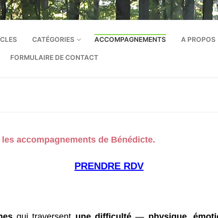
ICLES
CATÉGORIES
ACCOMPAGNEMENTS
A PROPOS
FORMULAIRE DE CONTACT
ec les accompagnements de Bénédicte.
PRENDRE RDV
mmes
qui traversent
une difficulté
—
physique, émotio