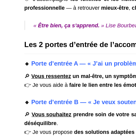
professionnelle
— à retrouver
mieux-être
,
c
«
Être bien, ça s’apprend.
»
Lise Bourbe
Les 2 portes d’entrée de l’acc
Porte d’entrée A — « J’ai un probl
🔹
🔎
Vous ressentez
un mal-être, un symptô
👉 Je vous aide à
faire le lien entre les émo
Porte d’entrée B — « Je veux souten
🔹
🔎
Vous souhaitez
prendre soin de votre s
déséquilibre
.
👉 Je vous propose
des solutions adaptées à