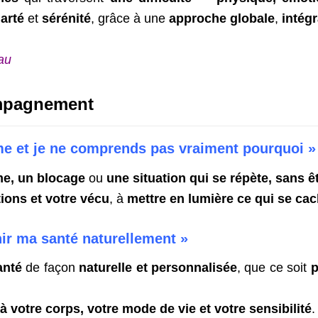
larté
et
sérénité
, grâce à une
approche globale
,
intégr
au
ompagnement
ème et je ne comprends pas vraiment pourquoi »
me, un blocage
ou
une situation qui se répète, sans ê
tions et votre vécu
, à
mettre en lumière ce qui se cac
ir ma santé naturellement »
anté
de façon
naturelle et personnalisée
, que ce soit
p
 votre corps, votre mode de vie et votre sensibilité
.